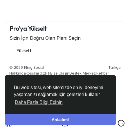
Pro'ya Yükselt
Sizin İçin Doğru Olan Planı Seçin
Yükselt
© 2026 Kling Social
Türkçe
Hakkında
Koşullar
Gizlilik
Bize Ulaşın
Destek Merkezi
Rehber
Geliştiriciler
Bu web sitesi, web sitemizde en iyi deneyimi
yaşamanızı sağlamak için çerezleri kullanır
Daha Fazla Bilgi Edinin
Anladım!