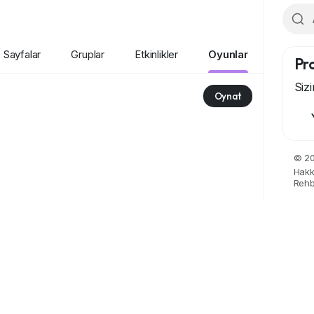
Sayfalar
Gruplar
Etkinlikler
Oyunlar
Pro
Siz
Oynat
© 20
Hakk
Rehb