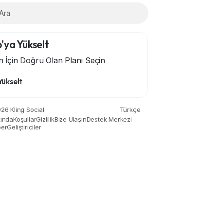
'ya Yükselt
in İçin Doğru Olan Planı Seçin
Yükselt
26 Kling Social
Türkçe
ında
Koşullar
Gizlilik
Bize Ulaşın
Destek Merkezi
er
Geliştiriciler