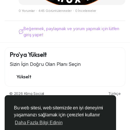
0 Yorumlar
·
445 Görüntülenmeler
·
0 İncelemeler
Beğenmek, paylaşmak ve yorum yapmak için lütfen
giriş yapın!
Pro'ya Yükselt
Sizin İçin Doğru Olan Planı Seçin
Yükselt
© 2026 Kling Social
Türkçe
Hakkında
Koşullar
Gizlilik
Bize Ulaşın
Destek Merkezi
Rehber
Geliştiriciler
Bu web sitesi, web sitemizde en iyi deneyimi
yaşamanızı sağlamak için çerezleri kullanır
Daha Fazla Bilgi Edinin