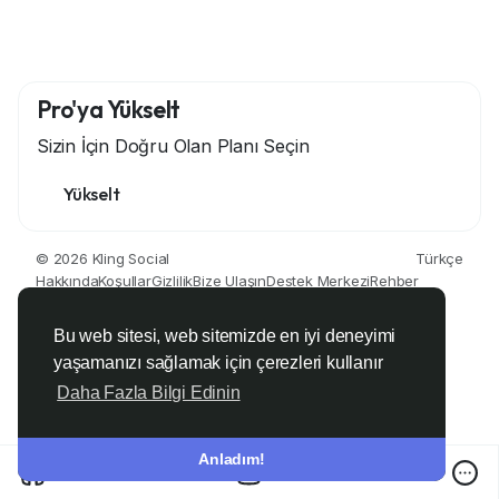
Pro'ya Yükselt
Sizin İçin Doğru Olan Planı Seçin
Yükselt
© 2026 Kling Social
Türkçe
Hakkında
Koşullar
Gizlilik
Bize Ulaşın
Destek Merkezi
Rehber
Geliştiriciler
Bu web sitesi, web sitemizde en iyi deneyimi
yaşamanızı sağlamak için çerezleri kullanır
Daha Fazla Bilgi Edinin
Anladım!